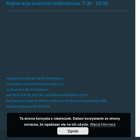
Rejestracja osobista i telefoniczna: 7:30 - 18:00
Niepubliczny Zakład Opieki Zdrowotnej
Przychodnia Lekarska Suchanino Sp. z o.o.
ul. Otwarta 4, 80-169 Gdańsk
NIP 5832739793, REGON 192538064, KRS 0000011729
Sąd Rejonowy Gdańsk- Północ w Gdańsku VII Wydział Gospodarczy KRS
kapitał zakładowy 50 000,-PLN.
Ta strona korzysta z ciasteczek. Dalsze korzystanie ze strony
Więcej informacji
oznacza, że zgadzasz się na ich użycie.
Zgoda