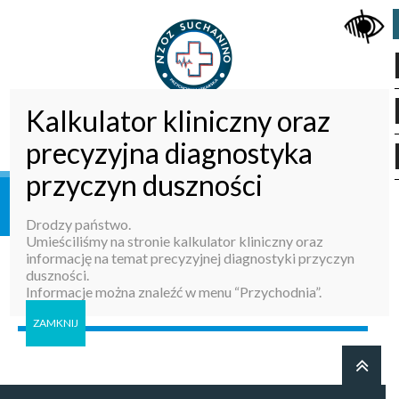
Kalkulator kliniczny oraz
NAWIGACJA
precyzyjna diagnostyka
przyczyn duszności
Strona Główna
»
Positions
Drodzy państwo.
Umieściliśmy na stronie kalkulator kliniczny oraz
informację na temat precyzyjnej diagnostyki przyczyn
duszności.
Małgorzata Mykowska
Informacje można znaleźć w menu “Przychodnia”.
Rezydent Położnictwa i Ginekologii
ZAMKNIJ